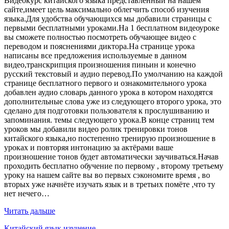
Видеокурс китайского языка представленный на нашем
сайте,имеет цель максимально облегчить способ изучения
языка.Для удобства обучающихся мы добавили страницы с
первыми бесплатными уроками.На 1 бесплатном видеоуроке
вы сможете полностью посмотреть обучающее видео с
переводом и пояснениями диктора.На странице урока
написаны все предложения используемые в данном
видео,транскрипция произношения пиньин и конечно
русский текстовый и аудио перевод.По умолчанию на каждой
странице бесплатного первого и ознакомительного урока
добавлен аудио словарь данного урока в котором находятся
дополнительные слова уже из следующего второго урока, это
сделано для подготовки пользователя к прослушиванию и
запоминания. темы следующего урока.В конце страниц тем
уроков мы добавили видео ролик тренировки тонов
китайского языка,но постепенно тренирую произношение в
уроках и повторяя интонацию за актёрами ваше
произношение тонов будет автоматически заучиваться.Начав
проходить бесплатно обучение по первому , второму третьему
уроку на нашем сайте вы во первых сэкономите время , во
вторых уже начнёте изучать язык и в третьих помёте ,что ту
нет нечего…
Читать дальше
Китайский язык изучение