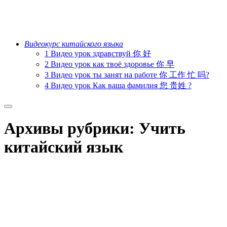
Видеокурс китайского языка
1 Видео урок здравствуй 你 好
2 Видео урок как твоё здоровье 你 早
3 Видео урок ты занят на работе 你 工作 忙 吗?
4 Видео урок Как ваша фамилия 您 贵姓 ?
Главное
меню
Архивы рубрики:
Учить
китайский язык