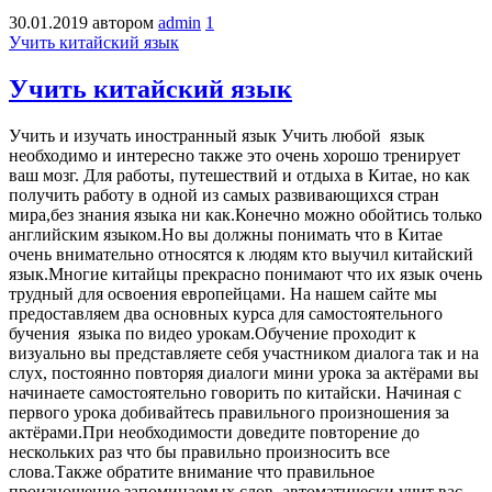
30.01.2019
автором
admin
1
Учить китайский язык
Учить китайский язык
Учить и изучать иностранный язык Учить любой язык
необходимо и интересно также это очень хорошо тренирует
ваш мозг. Для работы, путешествий и отдыха в Китае, но как
получить работу в одной из самых развивающихся стран
мира,без знания языка ни как.Конечно можно обойтись только
английским языком.Но вы должны понимать что в Китае
очень внимательно относятся к людям кто выучил китайский
язык.Многие китайцы прекрасно понимают что их язык очень
трудный для освоения европейцами. На нашем сайте мы
предоставляем два основных курса для самостоятельного
бучения языка по видео урокам.Обучение проходит к
визуально вы представляете себя участником диалога так и на
слух, постоянно повторяя диалоги мини урока за актёрами вы
начинаете самостоятельно говорить по китайски. Начиная с
первого урока добивайтесь правильного произношения за
актёрами.При необходимости доведите повторение до
нескольких раз что бы правильно произносить все
слова.Также обратите внимание что правильное
произношение запоминаемых слов, автоматически учит вас