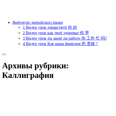
Видеокурс китайского языка
1 Видео урок здравствуй 你 好
2 Видео урок как твоё здоровье 你 早
3 Видео урок ты занят на работе 你 工作 忙 吗?
4 Видео урок Как ваша фамилия 您 贵姓 ?
Главное
меню
Архивы рубрики:
Каллиграфия