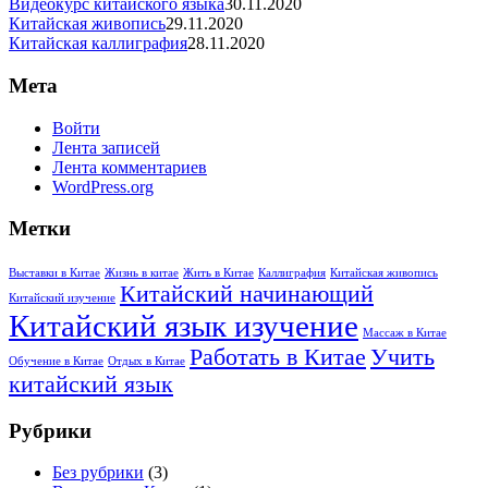
Видеокурс китайского языка
30.11.2020
Китайская живопись
29.11.2020
Китайская каллиграфия
28.11.2020
Мета
Войти
Лента записей
Лента комментариев
WordPress.org
Метки
Выставки в Китае
Жизнь в китае
Жить в Китае
Каллиграфия
Китайская живопись
Китайский начинающий
Китайский изучение
Китайский язык изучение
Массаж в Китае
Работать в Китае
Учить
Обучение в Китае
Отдых в Китае
китайский язык
Рубрики
Без рубрики
(3)