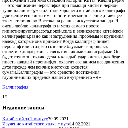
протяжении всей многовековой истории Китая. Каллиграфия
— это написание иероглифов при помощи кисти и чёрной
туши на листе бумаги.Стиль хорошего китайского каллиграфа
,движение его кисти имеют эстетическое значение ,ставящее
это мастерство во Востока на равне с искусством запада. Я
очень люблю каллиграфию и меня самого просто
гипнотизируют,красота,покой,сила и великолепие китайской
каллиграфии,равно как и затруднения ,проблемы и крушения
надежд которые она приносит.Когда каллиграф пишет
иероглиф или стих,его сознание блуждает в прошлых
столетиях,поддерживая связь с великими каллиграфами.Он
будет точно знать,как сделать каждый удар кистью ,как будет
писать каждый иероглиф,он охватит сознанием все движения
духа прежде чем кончик кисточки коснётся
бумаги.Каллиграфия — это средство постижения
глубиннейших пределов нашего внутреннего «Я»
Каллиграфия
1/1
Недавние записи
Китайский за 1 минуту
30.09.2021
Изучение китайского языка с нуля
14.02.2021