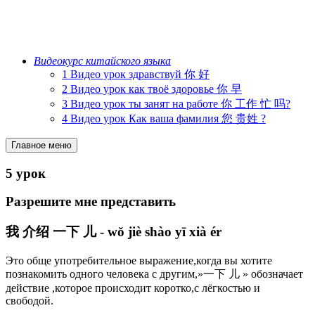
Видеокурс китайского языка
1 Видео урок здравствуй 你 好
2 Видео урок как твоё здоровье 你 早
3 Видео урок ты занят на работе 你 工作 忙 吗?
4 Видео урок Как ваша фамилия 您 贵姓 ?
Главное меню
5 урок
Разрешите мне представить
我 介绍 一下 儿 - wǒ jiè shào yī xià ér
Это обще употребительное выражение,когда вы хотите
познакомить одного человека с другим,»一下 儿 » обозначает
действие ,которое происходит коротко,с лёгкостью и
свободой.