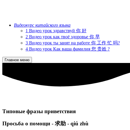
Видеокурс китайского языка
1 Видео урок здравствуй 你 好
2 Видео урок как твоё здоровье 你 早
3 Видео урок ты занят на работе 你 工作 忙 吗?
4 Видео урок Как ваша фамилия 您 贵姓 ?
Главное меню
Типовые фразы приветствия
Просьба о помощи - 求助 - qiú zhù